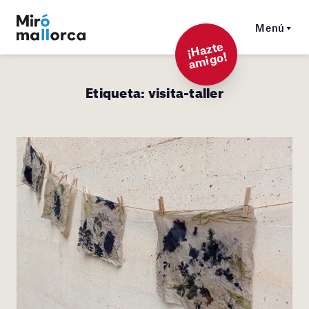
Menú
¡
Hazt
e
a
mi
g
o!
Etiqueta:
visita-taller