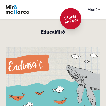
Menú
¡
Hazt
e
a
mi
g
o!
EducaMiró