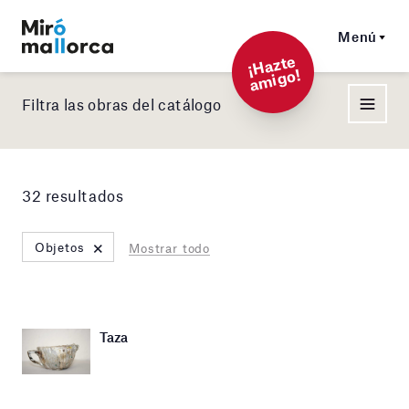
Menú
¡
Hazt
e
a
mi
g
o!
Filtra las obras del catálogo
32 resultados
×
Objetos
Mostrar todo
Taza