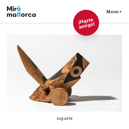
Menú
¡
Hazt
e
a
mi
g
o!
Juguete