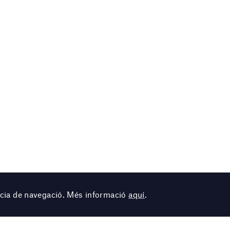
ència de navegació. Més informació
aquí
.