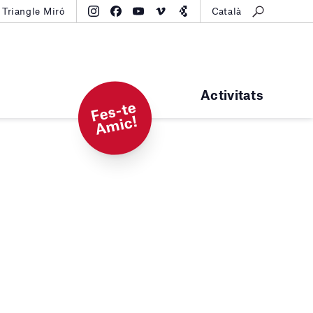
Triangle Miró
Català
Activitats
F
e
s-t
e
A
mi
c!