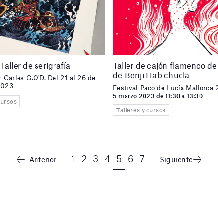
Taller de serigrafía
Taller de cajón flamenco de
de Benji Habichuela
r Carles G.O'D. Del 21 al 26 de
2023
Festival Paco de Lucía Mallorca
5 marzo 2023 de 11:30 a 13:30
cursos
Talleres y cursos
1
2
3
4
5
6
7
Anterior
Siguiente