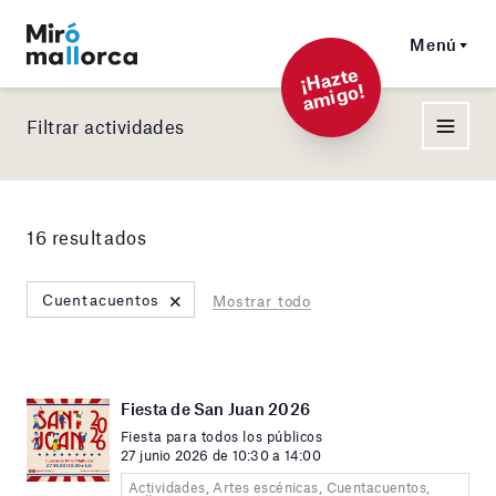
Menú
¡
Hazt
e
a
mi
g
o!
Filtrar actividades
16 resultados
×
Cuentacuentos
Mostrar todo
Fiesta de San Juan 2026
Fiesta para todos los públicos
27 junio 2026 de 10:30 a 14:00
Actividades, Artes escénicas, Cuentacuentos,