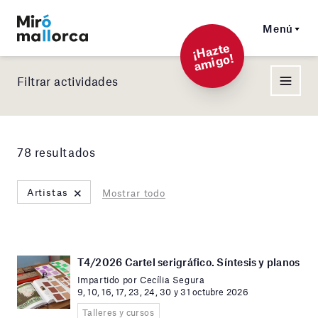
Menú
¡
Hazt
e
a
mi
g
o!
Filtrar actividades
78 resultados
×
Artistas
Mostrar todo
T4/2026 Cartel serigráfico. Síntesis y planos
Impartido por Cecília Segura
9, 10, 16, 17, 23, 24, 30 y 31 octubre 2026
Talleres y cursos