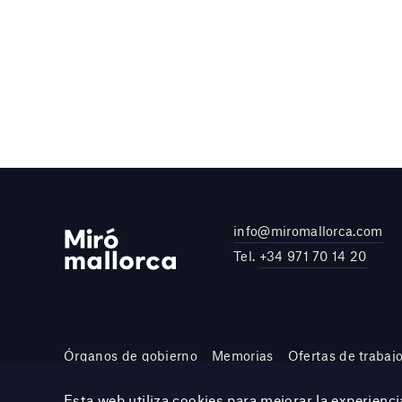
info@miromallorca.com
Tel.
+34 971 70 14 20
Órganos de gobierno
Memorias
Ofertas de trabaj
Site by DOMO—A
Esta web utiliza cookies para mejorar la experien