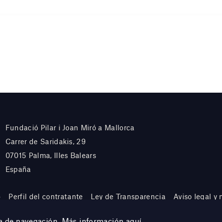
Fundació Pilar i Joan Miró a Mallorca
Carrer de Saridakis, 29
07015 Palma, Illes Balears
España
o
Perfil del contratante
Ley de Transparencia
Aviso legal y
cia de navegación. Más información
aquí
.