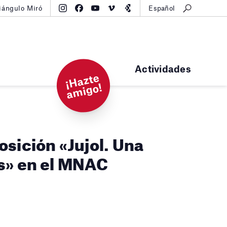
iángulo Miró
Español
Actividades
¡
H
a
zt
e
a
mi
g
o!
osición «Jujol. Una
as» en el MNAC