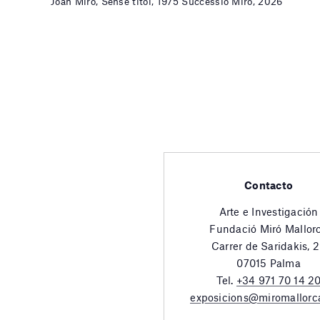
Joan Miró, Sense títol, 1975 Successió Miró, 2026
Contacto
Arte e Investigación
Fundació Miró Mallor
Carrer de Saridakis, 
07015 Palma
Tel.
+34 971 70 14 2
exposicions@miromallorc