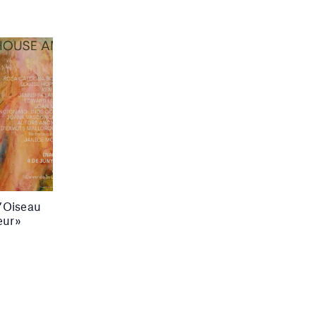
L’Oiseau
leur»