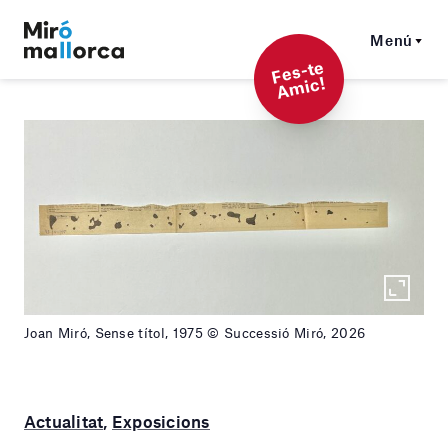
Menú
F
es-t
e
A
mi
c!
Joan Miró, Sense títol, 1975 © Successió Miró, 2026
Actualitat
,
Exposicions