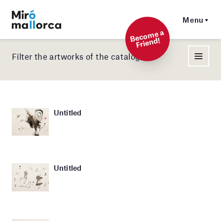
Menu
Beco
me a
Friend!
Filter the artworks of the catalog
Untitled
Untitled