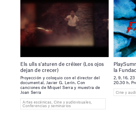
Els ulls s’aturen de créixer (Los ojos
PlaySumm
dejan de crecer)
la Fundac
Proyección y coloquio con el director del
2, 9, 16, 23
documental, Javier G. Lerín. Con
20.30 h. Pr
canciones de Miquel Serra y muestra de
Cine y aud
Joan Serra
Artes escénicas, Cine y audiovisuales,
Conferencias y seminarios