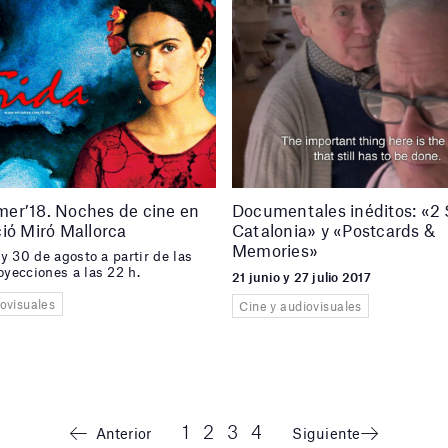
er’18. Noches de cine en
Documentales inéditos: «2 
ió Miró Mallorca
Catalonia» y «Postcards &
Memories»
 y 30 de agosto a partir de las
oyecciones a las 22 h.
21 junio y 27 julio 2017
iovisuales
Cine y audiovisuales
1
2
3
4
Anterior
Siguiente