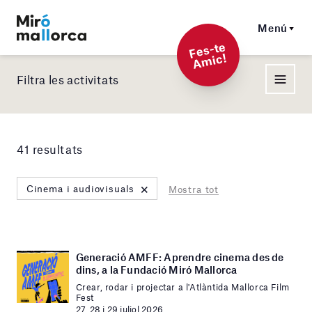
Menú
F
es-t
e
A
mi
c!
Filtra les activitats
41 resultats
×
Cinema i audiovisuals
Mostra tot
Generació AMFF: Aprendre cinema des de
dins, a la Fundació Miró Mallorca
Crear, rodar i projectar a l'Atlàntida Mallorca Film
Fest
27, 28 i 29 juliol 2026