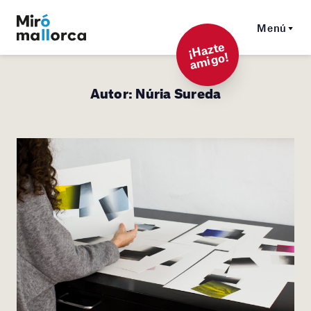
Menú
¡
Hazt
e
a
mi
g
o!
Autor:
Núria Sureda