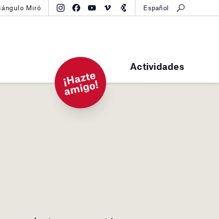
iángulo Miró
Español
Actividades
¡
H
a
zt
e
a
mi
g
o!