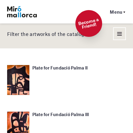
Menu
Beco
me a
Friend!
Filter the artworks of the catalog
Plate for Fundació Palma II
Plate for Fundació Palma III