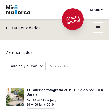
Menú
¡
Hazt
e
a
mi
g
o!
Filtrar actividades
79 resultados
×
Talleres y cursos
Mostrar todo
T1 Taller de fotografía 2019. Dirigido por Juan
Baraja
Del 24 al 29 de juny
24 — 29 junio 2019