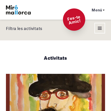
Menú
F
es-t
e
A
mi
c!
Filtra les activitats
Activitats