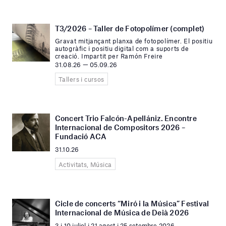
T3/2026 – Taller de Fotopolímer (complet)
Gravat mitjançant planxa de fotopolímer. El positiu
autogràfic i positiu digital com a suports de
creació. Impartit per Ramón Freire
31.08.26 — 05.09.26
Tallers i cursos
Concert Trio Falcón-Apellániz. Encontre
Internacional de Compositors 2026 –
Fundació ACA
31.10.26
Activitats, Música
Cicle de concerts “Miró i la Música” Festival
Internacional de Música de Deià 2026
3 i 10 juliol i 21 agost i 25 setembre 2026