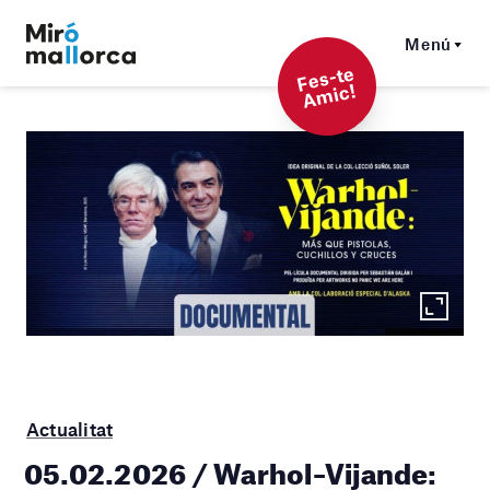
Menú
F
es-t
e
A
mi
c!
Actualitat
05.02.2026 / Warhol–Vijande: