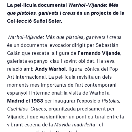
La pel·lícula documental
Warhol–Vijande: Més
que pistoles, ganivets i creus
és un projecte de la
Col·lecció Suñol Soler.
Warhol–Vijande: Més que pistoles, ganivets i creus
és un documental evocador dirigit per Sebastián
Galán que rescata la figura de
Fernando Vijande
,
galerista espanyol clau i sovint oblidat, i la seva
relació amb
Andy Warhol
, figura icònica del Pop
Art internacional. La pel·lícula revisita un dels
moments més importants de l’art contemporani
espanyol i internacional: la visita de Warhol a
Madrid el 1983
per inaugurar l’exposició
Pistolas,
Cuchillos, Cruces
, organitzada precisament per
Vijande, i que va significar un pont cultural entre la
vibrant escena de la
Movida madrileña
i el