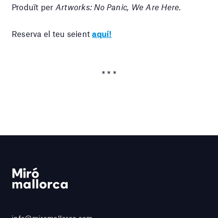
Produït per
Artworks: No Panic, We Are Here.
Reserva el teu seient
aquí!
* * *