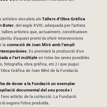
 artístics vinculats als
Tallers d’Obra Gràfica
n Boter
, del segle XVIII, adequada per l’artista
 tallers artístics que, actualment, constitueixen
’objectiu d’aquest premi és oferir intervencions
e la
connexió de Joan Miró amb l’ampli
contemporànies
. Es premiarà la producció d’un
iada o l’art múltiple
en totes les seves possibles
 fotografia, obra gràfica, etc.) i que pugui
d’Obra Gràfica de Joan Miró de la Fundació.
a ha de donar a la Fundació un exemplar
copilació documental del seu procés i
 fons artístic de la col·lecció. La Fundació
ió segons l’obra produïda.