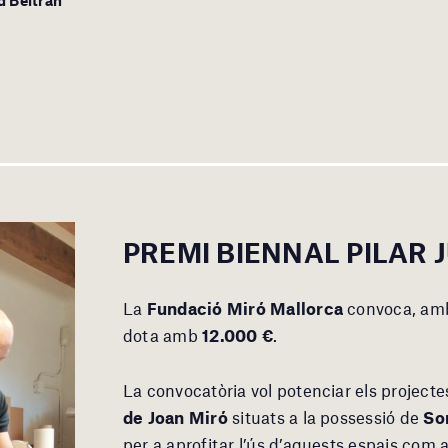
d Beltrán
PREMI BIENNAL
PILAR
La
Fundació Miró Mallorca
convoca, amb
dota amb
12.000 €
.
La convocatòria vol potenciar els projectes
de Joan Miró
situats a la possessió de
So
per a aprofitar l’ús d’aquests espais com a