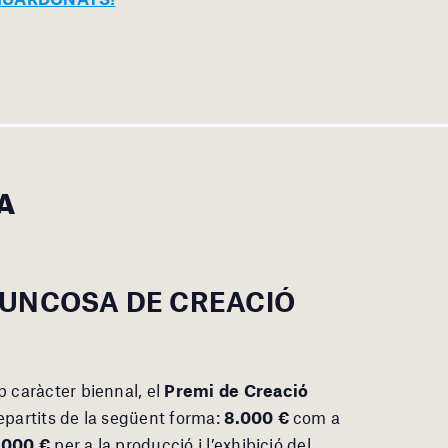
A
JUNCOSA DE CREACIÓ
 caràcter biennal, el
Premi de Creació
epartits de la següent forma:
8.000 €
com a
.000 €
per a la producció i l’exhibició del