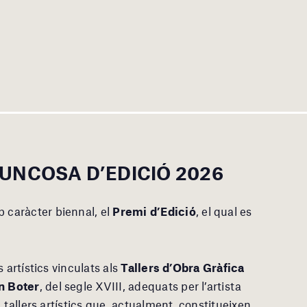
 JUNCOSA
D’EDICIÓ 2026
 caràcter biennal, el
Premi d’Edició
, el qual es
 artístics vinculats als
Tallers d’Obra Gràfica
n Boter
, del segle XVIII, adequats per l’artista
 tallers artístics que, actualment, constitueixen