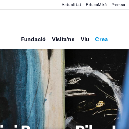
Actualitat
EducaMiró
Premsa
Fundació
Visita’ns
Viu
Crea
s i Beques Pilar J