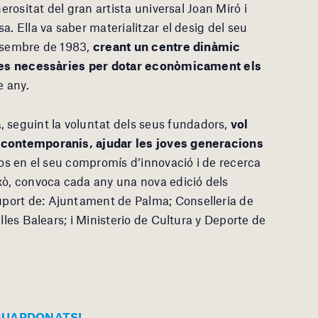
nerositat del gran artista universal Joan Miró i
a. Ella va saber materialitzar el desig del seu
desembre de 1983,
creant un centre dinàmic
tures necessàries per dotar econòmicament els
e any.
a
, seguint la voluntat dels seus fundadors,
vol
s contemporanis, ajudar les joves generacions
los en el seu compromís d’innovació i de recerca
xò, convoca cada any una nova edició dels
uport de: Ajuntament de Palma; Conselleria de
lles Balears; i Ministerio de Cultura y Deporte de
 GUARDONATS!