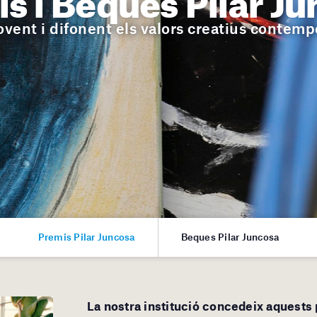
vent i difonent els valors creatius contemp
Premis Pilar Juncosa
Beques Pilar Juncosa
La nostra institució concedeix aquests