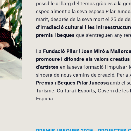
possible al llarg del temps gràcies a la ge
especialment a la seva esposa Pilar Juncos
marit, després de la seva mort el 25 de 
d’irradiació cultural i les infraestruc
premis i beques
que s’entreguen any rer
La
Fundació Pilar i Joan Miró a Mallorc
promoure i difondre els valors creatiu
d’artistes
en la seva formació i impulsar-
sincera de nous camins de creació. Per ai
Premis i Beques Pilar Juncosa
amb el s
Turisme, Cultura i Esports, Govern de les I
España.
PREMIS I BEQUES 2025 – PROJECTES