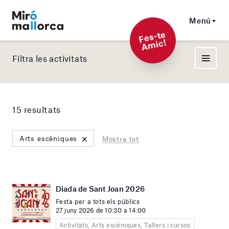
Menú
F
es-t
e
A
mi
c!
Filtra les activitats
15 resultats
×
Arts escèniques
Mostra tot
Diada de Sant Joan 2026
Festa per a tots els públics
27 juny 2026 de 10:30 a 14:00
Activitats, Arts escèniques, Tallers i cursos