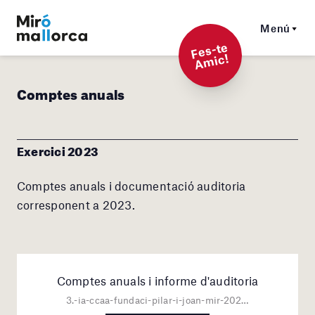
Menú
F
es-t
e
A
mi
c!
Comptes anuals
Exercici 2023
Comptes anuals i documentació auditoria
corresponent a 2023.
Comptes anuals i informe d'auditoria
3.-ia-ccaa-fundaci-pilar-i-joan-mir-2023-4-compressed.pdf