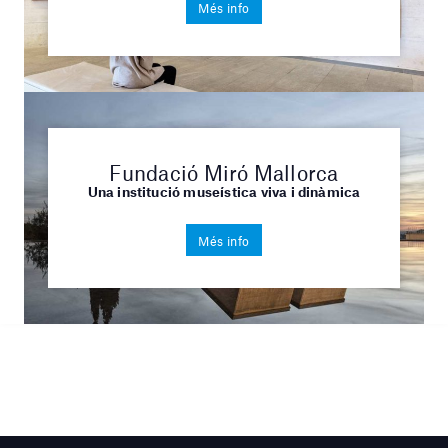
Més info
Fundació Miró Mallorca
Una institució museística viva i dinàmica
Més info