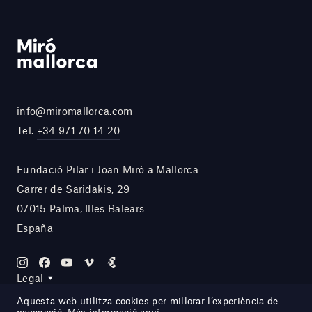
info@miromallorca.com
Tel.
+34 971 70 14 20
Fundació Pilar i Joan Miró a Mallorca
Carrer de Saridakis, 29
07015 Palma, Illes Balears
España
Legal
Aquesta web utilitza cookies per millorar l’experiència de
navegació. Més informació
aquí
.