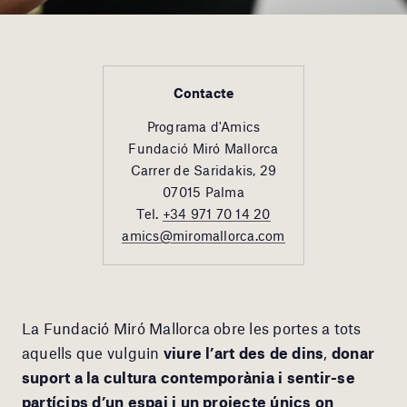
Contacte
Programa d'Amics
Fundació Miró Mallorca
Carrer de Saridakis, 29
07015 Palma
Tel.
+34 971 70 14 20
amics@miromallorca.com
La Fundació Miró Mallorca obre les portes a tots
aquells que vulguin
viure l’art des de dins
,
donar
suport a la cultura contemporània i sentir-se
partícips d’un espai i un projecte únics on