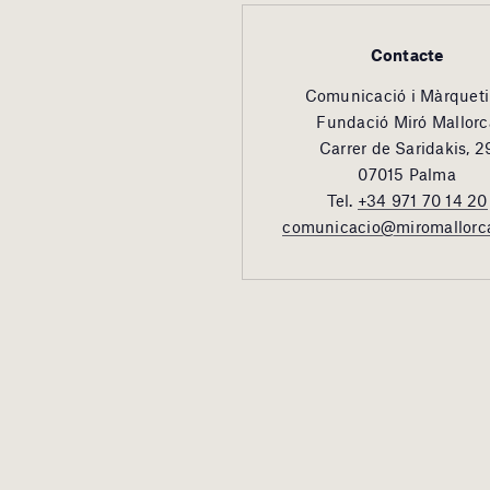
Contacte
Comunicació i Màrquet
Fundació Miró Mallorc
Carrer de Saridakis, 2
07015 Palma
Tel.
+34 971 70 14 20
comunicacio@miromallorc