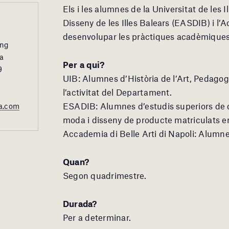
Els i les alumnes de la Universitat de les I
Disseny de les Illes Balears (EASDIB) i l’
desenvolupar les pràctiques acadèmiques 
ing
a
Per a qui?
9
UIB: Alumnes d’Història de l’Art, Pedagogi
l’activitat del Departament.
ESADIB: Alumnes d’estudis superiors de di
a.com
moda i disseny de producte matriculats en
Accademia di Belle Arti di Napoli: Alumnes 
Quan?
Segon quadrimestre.
Durada?
Per a determinar.