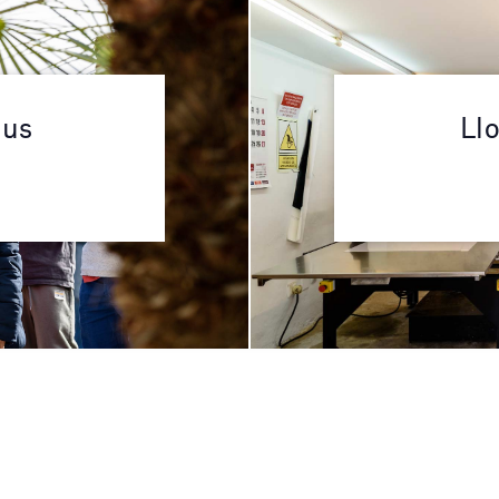
ius
Llo