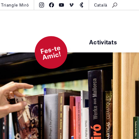
Triangle Miró
Català
Activitats
F
e
s-t
e
A
mi
c!