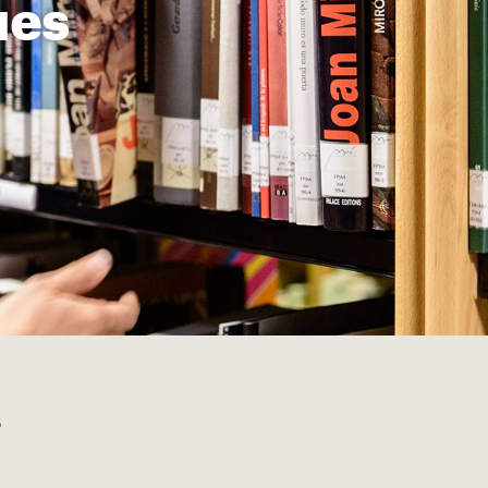
ues
s