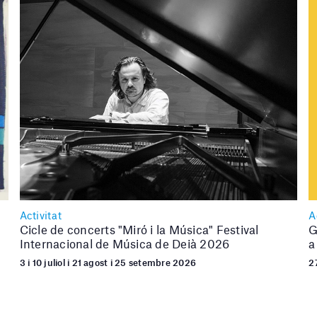
Activitat
A
Cicle de concerts "Miró i la Música" Festival
G
Internacional de Música de Deià 2026
a
3 i 10 juliol i 21 agost i 25 setembre 2026
27