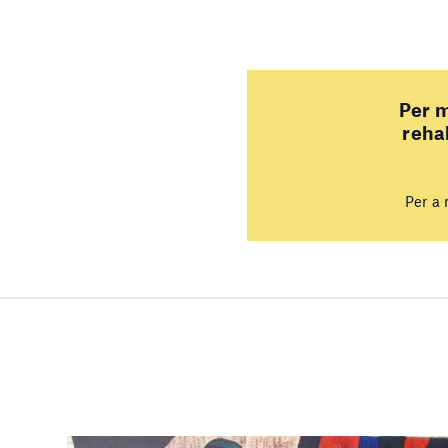
Per m
reha
Per a 