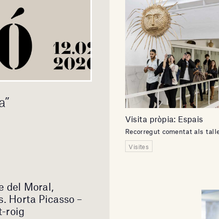
a”
Visita pròpia: Espais
Recorregut comentat als tall
Visites
e del Moral,
s. Horta Picasso –
-roig