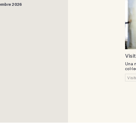
etembre 2026
Visi
Una n
col·l
Visi