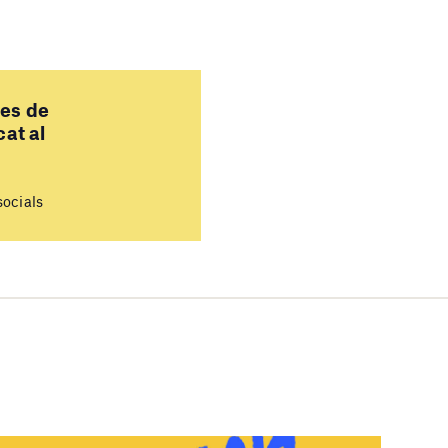
res de
at al
socials