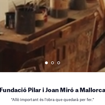
1
2
3
Fundació Pilar i Joan Miró a Mallorc
“Allò important és l'obra que quedarà per fer.”