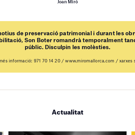
Joan Miró
otius de preservació patrimonial i durant les ob
bilitació, Son Boter romandrà temporalment tanc
públic. Disculpin les molèsties.
més informació: 971 70 14 20 / www.miromallorca.com / xarxes 
Actualitat