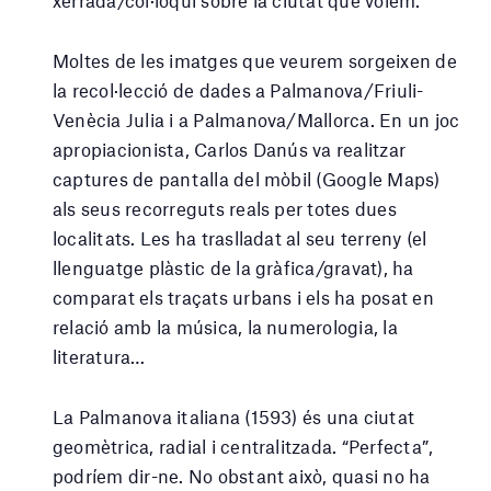
xerrada/col·loqui sobre la ciutat que volem.
Moltes de les imatges que veurem sorgeixen de
la recol·lecció de dades a Palmanova/Friuli-
Venècia Julia i a Palmanova/Mallorca. En un joc
apropiacionista, Carlos Danús va realitzar
captures de pantalla del mòbil (Google Maps)
als seus recorreguts reals per totes dues
localitats. Les ha traslladat al seu terreny (el
llenguatge plàstic de la gràfica/gravat), ha
comparat els traçats urbans i els ha posat en
relació amb la música, la numerologia, la
literatura…
La Palmanova italiana (1593) és una ciutat
geomètrica, radial i centralitzada. “Perfecta”,
podríem dir-ne. No obstant això, quasi no ha