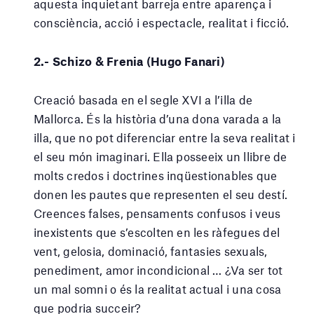
aquesta inquietant barreja entre aparença i
consciència, acció i espectacle, realitat i ficció.
2.- Schizo & Frenia (Hugo Fanari)
Creació basada en el segle XVI a l’illa de
Mallorca. És la història d’una dona varada a la
illa, que no pot diferenciar entre la seva realitat i
el seu món imaginari. Ella posseeix un llibre de
molts credos i doctrines inqüestionables que
donen les pautes que representen el seu destí.
Creences falses, pensaments confusos i veus
inexistents que s’escolten en les ràfegues del
vent, gelosia, dominació, fantasies sexuals,
penediment, amor incondicional … ¿Va ser tot
un mal somni o és la realitat actual i una cosa
que podria succeir?