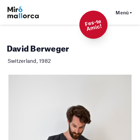
Menú
F
es-t
e
A
mi
c!
David Berweger
Switzerland, 1982