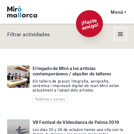
Menú
¡
Hazt
e
a
mi
g
o!
Filtrar actividades
El legado de Miró a los artistas
contemporáneos / alquiler de talleres
Els tallers de gravat, litografia, serigrafia,
ceràmica i impressió digital de Joan Miró estan
actualment a l’abast dels artistes.
Talleres y cursos
VII Festival de Videodanza de Palma 2019
Los días 25 y 26 de octubre tienes una cita con la
danza, la música y las nuevas propuestas