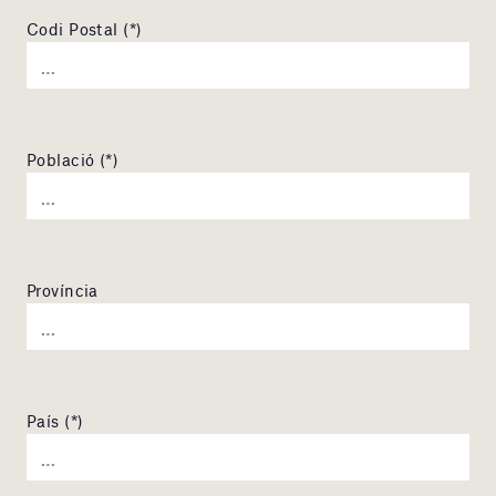
Codi Postal (*)
Població (*)
Província
País (*)