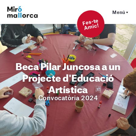
Menú
F
es-t
e
A
mi
c!
Beca Pilar Juncosa a un
Projecte d'Educació
Artística
Convocatòria 2024