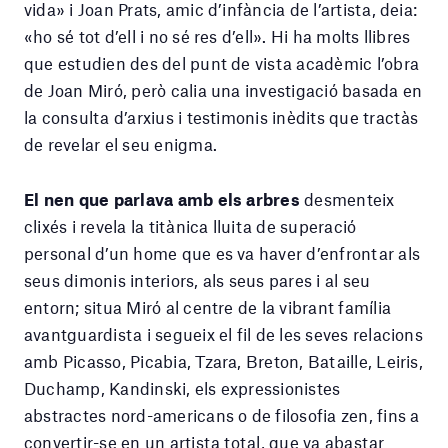
vida» i Joan Prats, amic d’infància de l’artista, deia:
«ho sé tot d’ell i no sé res d’ell». Hi ha molts llibres
que estudien des del punt de vista acadèmic l’obra
de Joan Miró, però calia una investigació basada en
la consulta d’arxius i testimonis inèdits que tractàs
de revelar el seu enigma.
El nen que parlava amb els arbres
desmenteix
clixés i revela la titànica lluita de superació
personal d’un home que es va haver d’enfrontar als
seus dimonis interiors, als seus pares i al seu
entorn; situa Miró al centre de la vibrant família
avantguardista i segueix el fil de les seves relacions
amb Picasso, Picabia, Tzara, Breton, Bataille, Leiris,
Duchamp, Kandinski, els expressionistes
abstractes nord-americans o de filosofia zen, fins a
convertir-se en un artista total, que va abastar