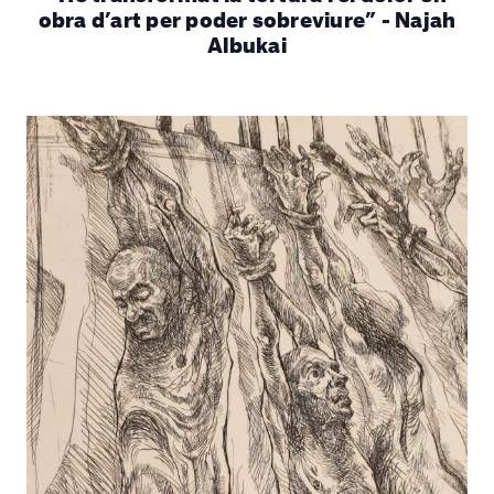
obra d’art per poder sobreviure” - Najah
Albukai