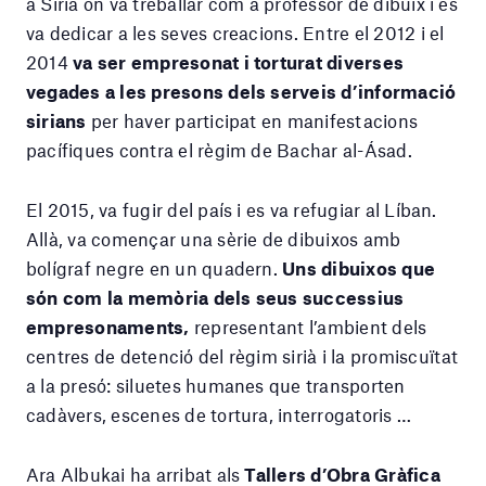
a Síria on va treballar com a professor de dibuix i es
va dedicar a les seves creacions. Entre el 2012 i el
2014
va ser empresonat i torturat diverses
vegades a les presons dels serveis d’informació
sirians
per haver participat en manifestacions
pacífiques contra el règim de Bachar al-Ásad.
El 2015, va fugir del país i es va refugiar al Líban.
Allà, va començar una sèrie de dibuixos amb
bolígraf negre en un quadern.
Uns dibuixos que
són com la memòria dels seus successius
empresonaments,
representant l’ambient dels
centres de detenció del règim sirià i la promiscuïtat
a la presó: siluetes humanes que transporten
cadàvers, escenes de tortura, interrogatoris …
Ara Albukai ha arribat als
Tallers d’Obra Gràfica