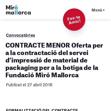
Menú
F
es-t
e
A
mi
c!
Convocatòries
CONTRACTE MENOR Oferta per
a la contractació del servei
d’impressió de material de
packaging per a la botiga de la
Fundació Miró Mallorca
Publicat el 27 abril 2018
FORMALITZACIÓ DEL CONTRACTE