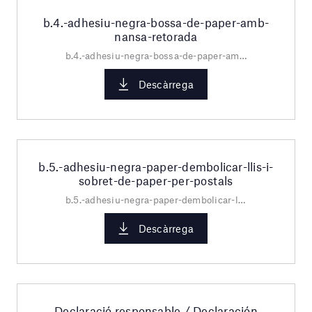
b.4.-adhesiu-negra-bossa-de-paper-amb-
nansa-retorada
b.4.-adhesiu-negra-bossa-de-paper-amb-nansa-retorada.pdf
Descàrrega
b.5.-adhesiu-negra-paper-dembolicar-llis-i-
sobret-de-paper-per-postals
b.5.-adhesiu-negra-paper-dembolicar-llis-i-sobret-de-paper-per-postals.pdf
Descàrrega
Declaració responsable / Declaración