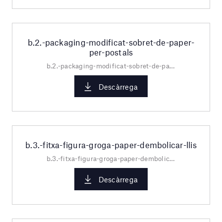
b.2.-packaging-modificat-sobret-de-paper-
per-postals
b.2.-packaging-modificat-sobret-de-paper-per-postals.pdf
Descàrrega
b.3.-fitxa-figura-groga-paper-dembolicar-llis
b.3.-fitxa-figura-groga-paper-dembolicar-llis.pdf
Descàrrega