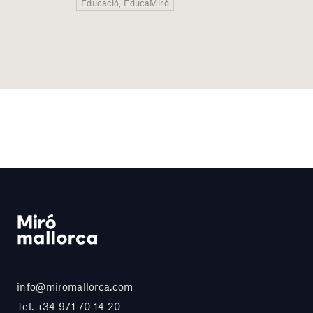
Educació, EducaMiró
info@miromallorca.com
Tel.
+34 971 70 14 20