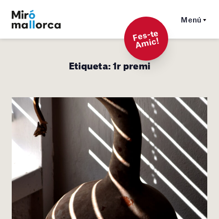
Menú
F
es-t
e
A
mi
c!
Etiqueta:
1r premi