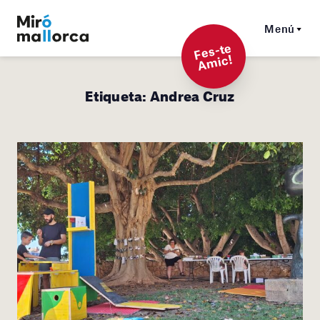
Menú
F
es-t
e
A
mi
c!
Etiqueta:
Andrea Cruz