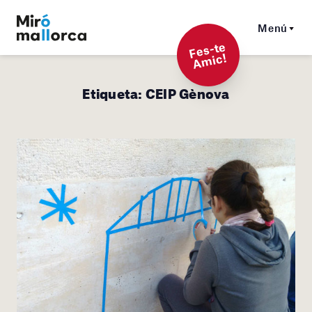
Menú
F
es-t
e
A
mi
c!
Etiqueta:
CEIP Gènova