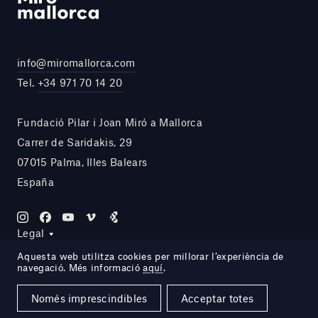
info@miromallorca.com
Tel.
+34 971 70 14 20
Fundació Pilar i Joan Miró a Mallorca
Carrer de Saridakis, 29
07015 Palma, Illes Balears
España
Legal
Aquesta web utilitza cookies per millorar l’experiència de
navegació. Més informació
aquí
.
Site by DOMO—A
Només imprescindibles
Acceptar totes