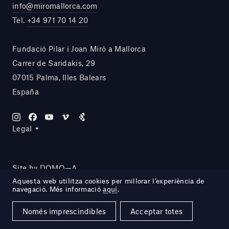
info@miromallorca.com
Tel.
+34 971 70 14 20
Fundació Pilar i Joan Miró a Mallorca
Carrer de Saridakis, 29
07015 Palma, Illes Balears
España
Legal
Site by DOMO—A
Aquesta web utilitza cookies per millorar l’experiència de
navegació. Més informació
aquí
.
Només imprescindibles
Acceptar totes