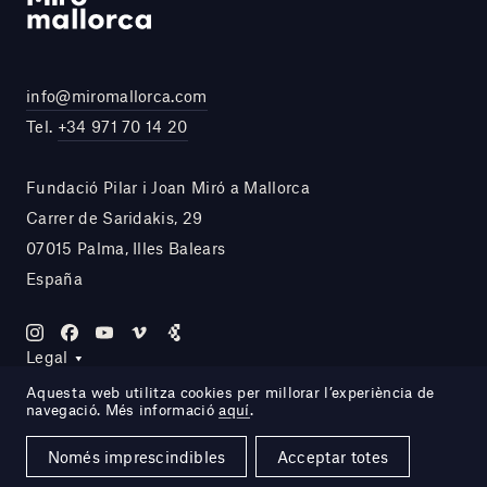
info@miromallorca.com
Tel.
+34 971 70 14 20
Fundació Pilar i Joan Miró a Mallorca
Carrer de Saridakis, 29
07015 Palma, Illes Balears
España
Legal
Aquesta web utilitza cookies per millorar l’experiència de
navegació. Més informació
aquí
.
Site by DOMO—A
Només imprescindibles
Acceptar totes