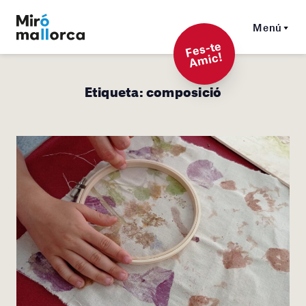
Menú
F
es-t
e
A
mi
c!
Etiqueta:
composició