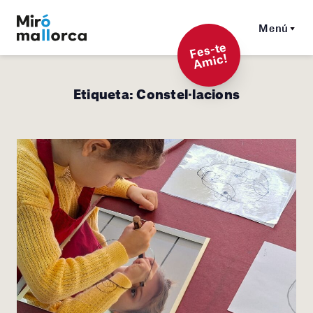
Menú
F
es-t
e
A
mi
c!
Etiqueta:
Constel·lacions