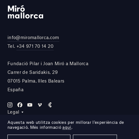
info@miromallorca.com
Tel.
+34 971 70 14 20
Fundació Pilar i Joan Miró a Mallorca
Carrer de Saridakis, 29
07015 Palma, Illes Balears
España
Legal
Aquesta web utilitza cookies per millorar l’experiència de
navegació. Més informació
aquí
.
Site by DOMO—A