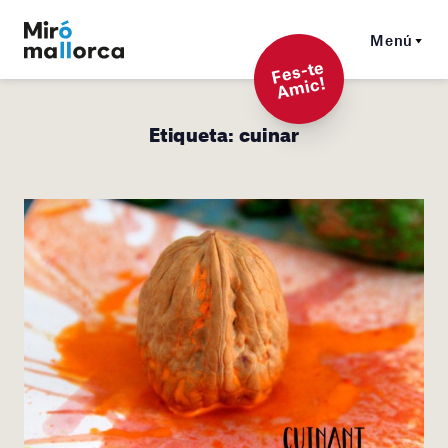
Menú
F
es-t
e
A
mi
c!
Etiqueta:
cuinar