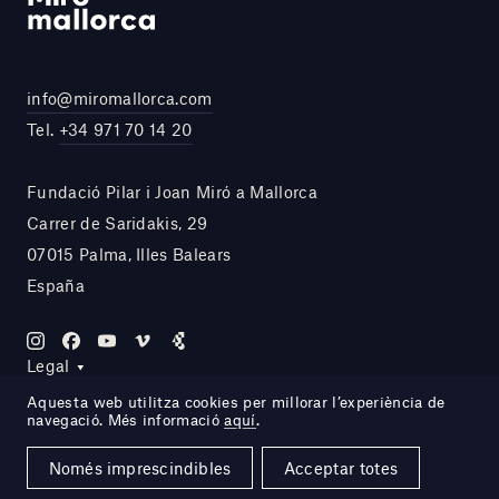
info@miromallorca.com
Tel.
+34 971 70 14 20
Fundació Pilar i Joan Miró a Mallorca
Carrer de Saridakis, 29
07015 Palma, Illes Balears
España
Legal
Aquesta web utilitza cookies per millorar l’experiència de
navegació. Més informació
aquí
.
Site by DOMO—A
Només imprescindibles
Acceptar totes