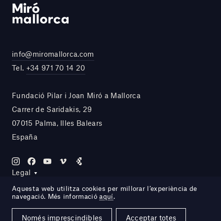
info@miromallorca.com
Tel.
+34 971 70 14 20
Fundació Pilar i Joan Miró a Mallorca
Carrer de Saridakis, 29
07015 Palma, Illes Balears
España
Legal
Aquesta web utilitza cookies per millorar l’experiència de
navegació. Més informació
aquí
.
Site by DOMO—A
Només imprescindibles
Acceptar totes