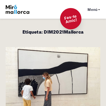
Menú
F
es-t
e
A
mi
c!
Etiqueta:
DIM2021Mallorca