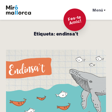
Menú
F
es-t
e
A
mi
c!
Etiqueta:
endinsa’t