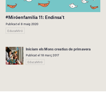
#Miróenfamília 11: Endinsa’t
Publicat el 8 maig 2020
EducaMiró
Iniciam els Mons creatius de primavera
Publicat el 18 març 2017
EducaMiró