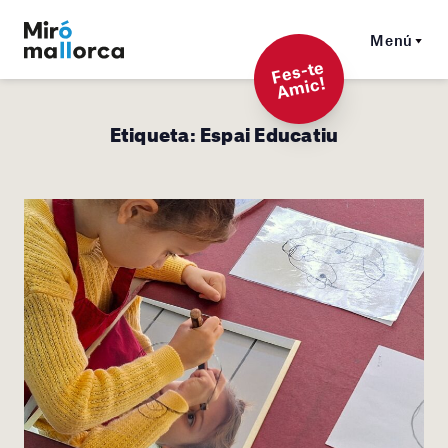
Menú
F
es-t
e
A
mi
c!
Etiqueta:
Espai Educatiu