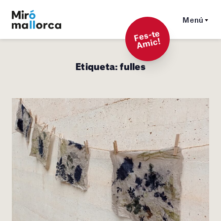
Menú
F
es-t
e
A
mi
c!
Etiqueta:
fulles