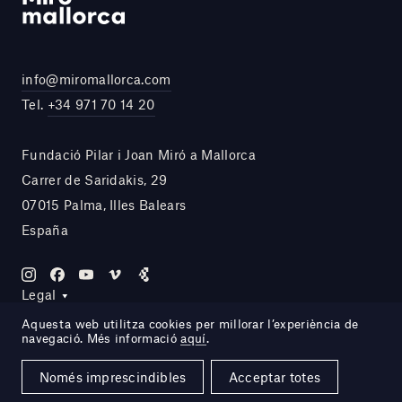
info@miromallorca.com
Tel.
+34 971 70 14 20
Fundació Pilar i Joan Miró a Mallorca
Carrer de Saridakis, 29
07015 Palma, Illes Balears
España
Legal
Aquesta web utilitza cookies per millorar l’experiència de
navegació. Més informació
aquí
.
Site by DOMO—A
Només imprescindibles
Acceptar totes