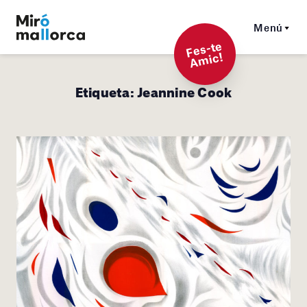
Menú
F
es-t
e
A
mi
c!
Etiqueta:
Jeannine Cook