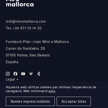
info@miromallorca.com
Tel.
+34 971 70 14 20
Fundació Pilar i Joan Miró a Mallorca
Carrer de Saridakis, 29
07015 Palma, Illes Balears
España
Legal
Aquesta web utilitza cookies per millorar l’experiència de
navegació. Més informació
aquí
.
Site by DOMO—A
Només imprescindibles
Acceptar totes