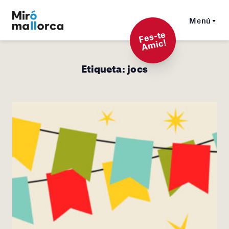
Menú
F
es-t
e
A
mi
c!
Etiqueta:
jocs