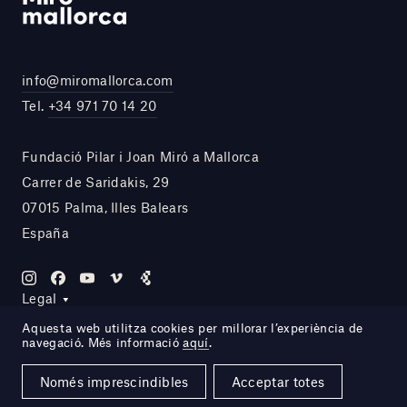
info@miromallorca.com
Tel.
+34 971 70 14 20
Fundació Pilar i Joan Miró a Mallorca
Carrer de Saridakis, 29
07015 Palma, Illes Balears
España
Legal
Aquesta web utilitza cookies per millorar l’experiència de
navegació. Més informació
aquí
.
Site by DOMO—A
Només imprescindibles
Acceptar totes