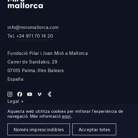
info@miromallorca.com
Tel.
+34 971 70 14 20
Fundació Pilar i Joan Miró a Mallorca
Carrer de Saridakis, 29
07015 Palma, Illes Balears
España
Legal
Aquesta web utilitza cookies per millorar l’experiència de
navegació. Més informació
aquí
.
Site by DOMO—A
Només imprescindibles
Acceptar totes