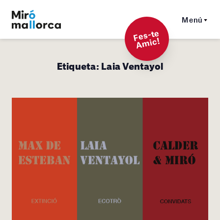
Menú
F
es-t
e
A
mi
c!
Etiqueta:
Laia Ventayol