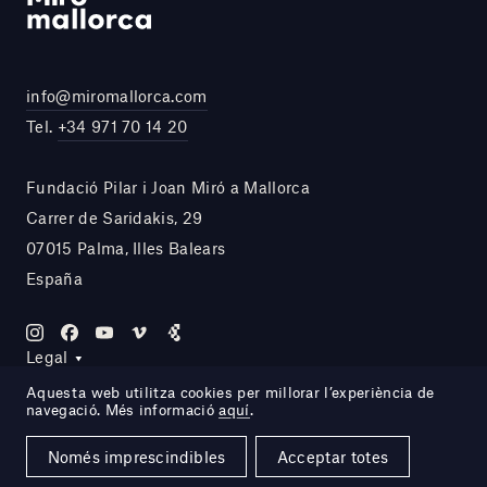
info@miromallorca.com
Tel.
+34 971 70 14 20
Fundació Pilar i Joan Miró a Mallorca
Carrer de Saridakis, 29
07015 Palma, Illes Balears
España
Legal
Aquesta web utilitza cookies per millorar l’experiència de
navegació. Més informació
aquí
.
Site by DOMO—A
Només imprescindibles
Acceptar totes