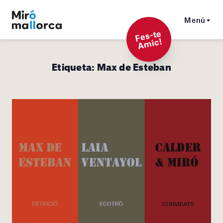
Menú
F
es-t
e
A
mi
c!
Etiqueta:
Max de Esteban