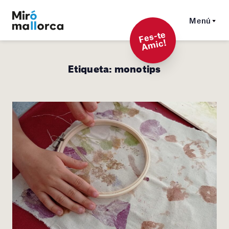
Menú
F
es-t
e
A
mi
c!
Etiqueta:
monotips